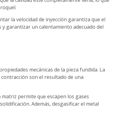
 que la cavidad esté completamente llena, lo que
troquel.
tar la velocidad de inyección garantiza que el
les y garantizar un calentamiento adecuado del
 propiedades mecánicas de la pieza fundida. La
 contracción son el resultado de una
la matriz permite que escapen los gases
lidificación. Además, desgasificar el metal