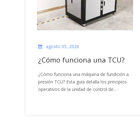
agosto 05, 2026
¿Cómo funciona una TCU?
¿Cómo funciona una máquina de fundición a
presión TCU? Esta guía detalla los principios
operativos de la unidad de control de
temperatura: circulación de fluidos, control
PID, respuestas de calentamiento y
enfriamiento, y cómo lograr una gestión
estable de la temperatura del molde.