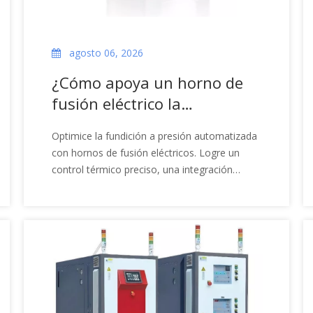
agosto 06, 2026
¿Cómo apoya un horno de
fusión eléctrico la
automatización de la
Optimice la fundición a presión automatizada
fundición a presión?
con hornos de fusión eléctricos. Logre un
control térmico preciso, una integración
robótica perfecta y una reducción de
defectos.