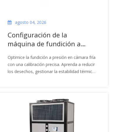
agosto 04, 2026
Configuración de la
máquina de fundición a
presión en cámara fría para
Optimice la fundición a presión en cámara fría
una producción estable
con una calibración precisa. Aprenda a reducir
los desechos, gestionar la estabilidad térmica
y maximizar la OEE para aluminio y magnesio.