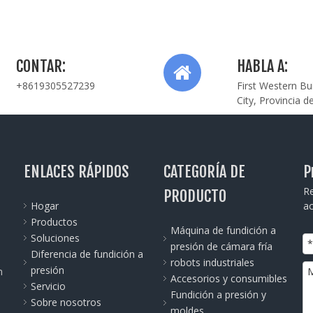
factores de selección y los puntos comunes
de solución de problemas.
CONTAR:
HABLA A:
+8619305527239
First Western Bu
City, Provincia d
ENLACES RÁPIDOS
CATEGORÍA DE
P
Re
PRODUCTO
Hogar
ac
Productos
Máquina de fundición a
Soluciones
presión de cámara fría
Diferencia de fundición a
robots industriales
presión
n
Accesorios y consumibles
Servicio
Fundición a presión y
Sobre nosotros
moldes