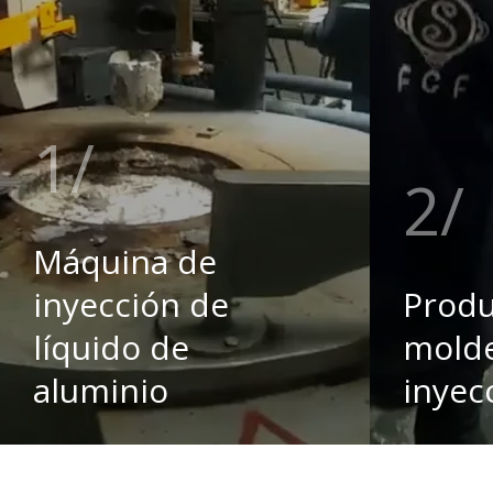
1
2
Máquina de
inyección de
Produ
líquido de
mold
aluminio
inyec