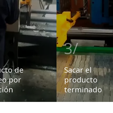
3
cto de
Sacar el
eo por
producto
ción
terminado