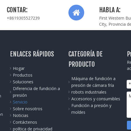
CONTAR:
HABLA A:
+8619305527239
First Western Bu
City, Provincia d
ENLACES RÁPIDOS
CATEGORÍA DE
P
Re
PRODUCTO
Hogar
ac
Productos
Máquina de fundición a
Soluciones
presión de cámara fría
Diferencia de fundición a
robots industriales
presión
n
Accesorios y consumibles
Servicio
Fundición a presión y
Sobre nosotros
moldes
ón
Noticias
Contáctenos
política de privacidad