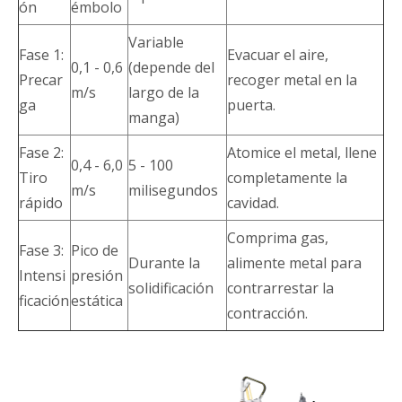
ón
émbolo
Variable
Fase 1:
Evacuar el aire,
0,1 - 0,6
(depende del
Precar
recoger metal en la
m/s
largo de la
ga
puerta.
manga)
Fase 2:
Atomice el metal, llene
0,4 - 6,0
5 - 100
Tiro
completamente la
m/s
milisegundos
rápido
cavidad.
Comprima gas,
Fase 3:
Pico de
Durante la
alimente metal para
Intensi
presión
solidificación
contrarrestar la
ficación
estática
contracción.