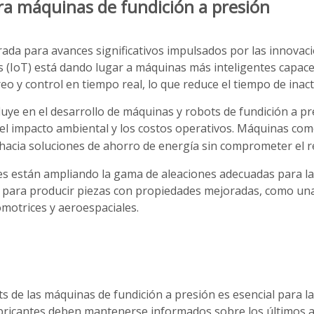
ra máquinas de fundición a presión
rada para avances significativos impulsados ​​por las innovac
 Cosas (IoT) está dando lugar a máquinas más inteligentes cap
o y control en tiempo real, lo que reduce el tiempo de inacti
nfluye en el desarrollo de máquinas y robots de fundición a p
 el impacto ambiental y los costos operativos. Máquinas com
 hacia soluciones de ahorro de energía sin comprometer el 
les están ampliando la gama de aleaciones adecuadas para la 
 para producir piezas con propiedades mejoradas, como una 
motrices y aeroespaciales.
ots de las máquinas de fundición a presión es esencial para
abricantes deben mantenerse informados sobre los últimos a