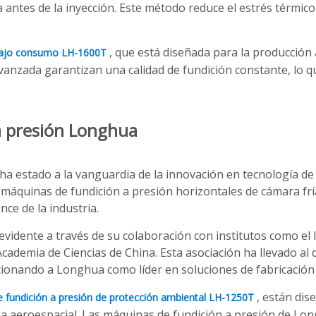
antes de la inyección. Este método reduce el estrés térmi
, que está diseñada para la producción
 bajo consumo LH-1600T
vanzada garantizan una calidad de fundición constante, lo qu
a presión Longhua
estado a la vanguardia de la innovación en tecnología de f
e máquinas de fundición a presión horizontales de cámara fría
ce de la industria.
idente a través de su colaboración con institutos como el In
 Academia de Ciencias de China. Esta asociación ha llevado al
icionando a Longhua como líder en soluciones de fabricación 
, están dis
 fundición a presión de protección ambiental LH-1250T
la aeroespacial. Las máquinas de fundición a presión de Lon