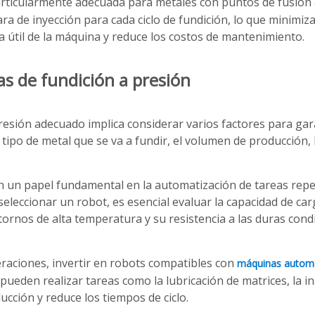
rticularmente adecuada para metales con puntos de fusión a
ra de inyección para cada ciclo de fundición, lo que minimiz
da útil de la máquina y reduce los costos de mantenimiento.
s de fundición a presión
resión adecuado implica considerar varios factores para gar
 tipo de metal que se va a fundir, el volumen de producción, 
 un papel fundamental en la automatización de tareas repet
leccionar un robot, es esencial evaluar la capacidad de carga ú
ornos de alta temperatura y su resistencia a las duras condi
raciones, invertir en robots compatibles con
máquinas automá
 pueden realizar tareas como la lubricación de matrices, la i
ucción y reduce los tiempos de ciclo.