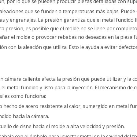
 por lo que se pueden producir piezas detalladas con superf
a aleaciones que se funden a temperaturas más bajas. Puede 
s y engranajes. La presión garantiza que el metal fundido 
ca presión, es posible que el molde no se llene por completo
ñar el molde o provocar rebabas no deseadas en la pieza f
ón con la aleación que utiliza. Esto le ayuda a evitar defecto
n cámara caliente afecta la presión que puede utilizar y la c
 metal fundido y listo para la inyección. El mecanismo de c
sí es como funciona:
do hecho de acero resistente al calor, sumergido en metal fu
ndido hacia la cámara.
cuello de cisne hacia el molde a alta velocidad y presión.
trabaja con el émbolo para inyectar metal en la cavidad del tr