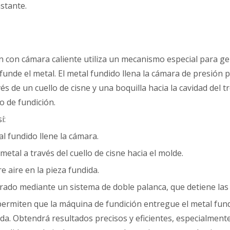
stante.
 con cámara caliente utiliza un mecanismo especial para gen
unde el metal. El metal fundido llena la cámara de presión 
s de un cuello de cisne y una boquilla hacia la cavidad del tr
lo de fundición.
í:
l fundido llene la cámara.
etal a través del cuello de cisne hacia el molde.
re aire en la pieza fundida.
do mediante un sistema de doble palanca, que detiene las f
permiten que la máquina de fundición entregue el metal fund
ida. Obtendrá resultados precisos y eficientes, especialment