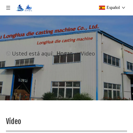
Español
Usted está aquí:
Hogar
»
Video
Video