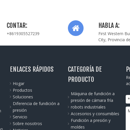
CONTAR:
HABLA A:
+8619305527239
First Western Bu
City, Provincia d
ENLACES RÁPIDOS
CATEGORÍA DE
P
Re
PRODUCTO
Hogar
ac
Productos
Máquina de fundición a
Soluciones
presión de cámara fría
Diferencia de fundición a
robots industriales
presión
n
Accesorios y consumibles
Servicio
Fundición a presión y
Sobre nosotros
moldes
ón