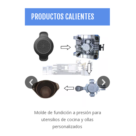
PRODUCTOS CALIENTES
precisión de
Molde de fundición a presión para
Molde de lá
sión de gas
utensilios de cocina y ollas
para faro
personalizados