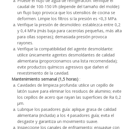
Pruebe el flujo de agua de refrigeración: verifique el
caudal de 100-150 l/h (depende del tamaño del molde):
un flujo bajo provoca que los utensilios de cocina se
deformen. Limpie los filtros si la presión es <0,3 MPa.
Verifique la presión de desmoldeo: establezca entre 0,2
y 0,4 MPa (más baja para cacerolas pequeñas, más alta
para ollas soperas); demasiada presión provoca
rayones.
Verifique la compatibilidad del agente desmoldante:
utilice únicamente agentes desmoldantes de calidad
alimentaria (proporcionamos una lista recomendada);
evite productos químicos agresivos que dañen el
revestimiento de la cavidad.
Mantenimiento semanal (1,5 horas)
:
Cavidades de limpieza profunda: utilice un cepillo de
latón suave para eliminar los residuos de aluminio; evite
los cepillos de acero que rayan las superficies de Ra 0,2
μm.
Lubrique los pasadores guía: aplique grasa de calidad
alimentaria (incluida) a los 4 pasadores guía; evita el
desgaste y garantiza un movimiento suave.
Inspeccione los canales de enfriamiento: enjuague con