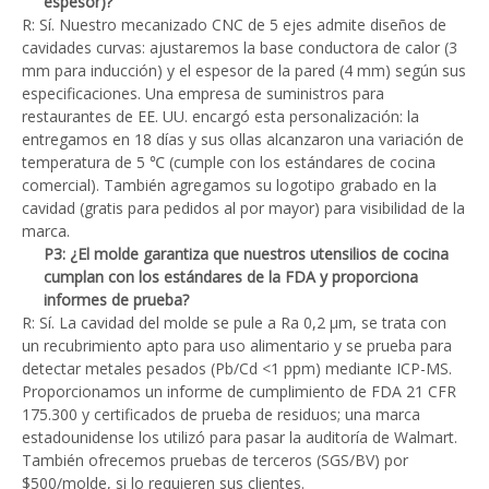
espesor)?
R: Sí. Nuestro mecanizado CNC de 5 ejes admite diseños de
cavidades curvas: ajustaremos la base conductora de calor (3
mm para inducción) y el espesor de la pared (4 mm) según sus
especificaciones. Una empresa de suministros para
restaurantes de EE. UU. encargó esta personalización: la
entregamos en 18 días y sus ollas alcanzaron una variación de
temperatura de 5 ℃ (cumple con los estándares de cocina
comercial). También agregamos su logotipo grabado en la
cavidad (gratis para pedidos al por mayor) para visibilidad de la
marca.
P3: ¿El molde garantiza que nuestros utensilios de cocina
cumplan con los estándares de la FDA y proporciona
informes de prueba?
R: Sí. La cavidad del molde se pule a Ra 0,2 μm, se trata con
un recubrimiento apto para uso alimentario y se prueba para
detectar metales pesados ​​(Pb/Cd <1 ppm) mediante ICP-MS.
Proporcionamos un informe de cumplimiento de FDA 21 CFR
175.300 y certificados de prueba de residuos; una marca
estadounidense los utilizó para pasar la auditoría de Walmart.
También ofrecemos pruebas de terceros (SGS/BV) por
$500/molde, si lo requieren sus clientes.