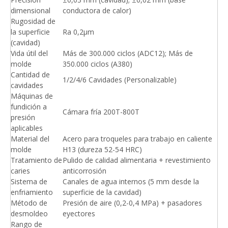
dimensional
conductora de calor)
Rugosidad de
la superficie
Ra 0,2μm
(cavidad)
Vida útil del
Más de 300.000 ciclos (ADC12); Más de
molde
350.000 ciclos (A380)
Cantidad de
1/2/4/6 Cavidades (Personalizable)
cavidades
Máquinas de
fundición a
Cámara fría 200T-800T
presión
aplicables
Material del
Acero para troqueles para trabajo en caliente
molde
H13 (dureza 52-54 HRC)
Tratamiento de
Pulido de calidad alimentaria + revestimiento
caries
anticorrosión
Sistema de
Canales de agua internos (5 mm desde la
enfriamiento
superficie de la cavidad)
Método de
Presión de aire (0,2-0,4 MPa) + pasadores
desmoldeo
eyectores
Rango de