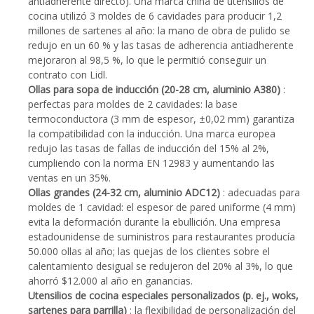
antiadherente directo). Una marca china de utensilios de
cocina utilizó 3 moldes de 6 cavidades para producir 1,2
millones de sartenes al año: la mano de obra de pulido se
redujo en un 60 % y las tasas de adherencia antiadherente
mejoraron al 98,5 %, lo que le permitió conseguir un
contrato con Lidl.
Ollas para sopa de inducción (20-28 cm, aluminio A380)
:
perfectas para moldes de 2 cavidades: la base
termoconductora (3 mm de espesor, ±0,02 mm) garantiza
la compatibilidad con la inducción. Una marca europea
redujo las tasas de fallas de inducción del 15% al ​​2%,
cumpliendo con la norma EN 12983 y aumentando las
ventas en un 35%.
Ollas grandes (24-32 cm, aluminio ADC12)
: adecuadas para
moldes de 1 cavidad: el espesor de pared uniforme (4 mm)
evita la deformación durante la ebullición. Una empresa
estadounidense de suministros para restaurantes producía
50.000 ollas al año; las quejas de los clientes sobre el
calentamiento desigual se redujeron del 20% al 3%, lo que
ahorró $12.000 al año en ganancias.
Utensilios de cocina especiales personalizados (p. ej., woks,
sartenes para parrilla)
: la flexibilidad de personalización del