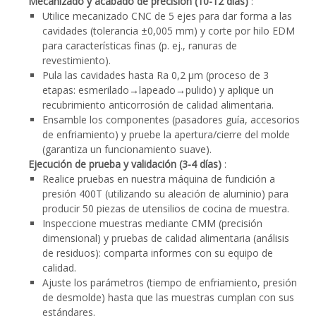
Mecanizado y acabado de precisión (10-12 días)
:
Utilice mecanizado CNC de 5 ejes para dar forma a las
cavidades (tolerancia ±0,005 mm) y corte por hilo EDM
para características finas (p. ej., ranuras de
revestimiento).
Pula las cavidades hasta Ra 0,2 μm (proceso de 3
etapas: esmerilado→lapeado→pulido) y aplique un
recubrimiento anticorrosión de calidad alimentaria.
Ensamble los componentes (pasadores guía, accesorios
de enfriamiento) y pruebe la apertura/cierre del molde
(garantiza un funcionamiento suave).
Ejecución de prueba y validación (3-4 días)
:
Realice pruebas en nuestra máquina de fundición a
presión 400T (utilizando su aleación de aluminio) para
producir 50 piezas de utensilios de cocina de muestra.
Inspeccione muestras mediante CMM (precisión
dimensional) y pruebas de calidad alimentaria (análisis
de residuos): comparta informes con su equipo de
calidad.
Ajuste los parámetros (tiempo de enfriamiento, presión
de desmolde) hasta que las muestras cumplan con sus
estándares.