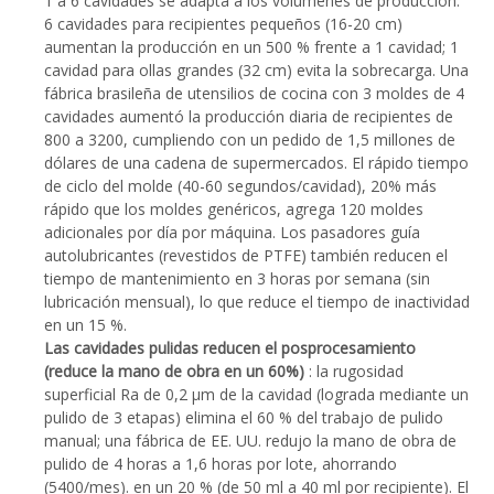
1 a 6 cavidades se adapta a los volúmenes de producción:
6 cavidades para recipientes pequeños (16-20 cm)
aumentan la producción en un 500 % frente a 1 cavidad; 1
cavidad para ollas grandes (32 cm) evita la sobrecarga. Una
fábrica brasileña de utensilios de cocina con 3 moldes de 4
cavidades aumentó la producción diaria de recipientes de
800 a 3200, cumpliendo con un pedido de 1,5 millones de
dólares de una cadena de supermercados. El rápido tiempo
de ciclo del molde (40-60 segundos/cavidad), 20% más
rápido que los moldes genéricos, agrega 120 moldes
adicionales por día por máquina. Los pasadores guía
autolubricantes (revestidos de PTFE) también reducen el
tiempo de mantenimiento en 3 horas por semana (sin
lubricación mensual), lo que reduce el tiempo de inactividad
en un 15 %.
Las cavidades pulidas reducen el posprocesamiento
(reduce la mano de obra en un 60%)
: la rugosidad
superficial Ra de 0,2 μm de la cavidad (lograda mediante un
pulido de 3 etapas) elimina el 60 % del trabajo de pulido
manual; una fábrica de EE. UU. redujo la mano de obra de
pulido de 4 horas a 1,6 horas por lote, ahorrando
(5400/mes). en un 20 % (de 50 ml a 40 ml por recipiente). El