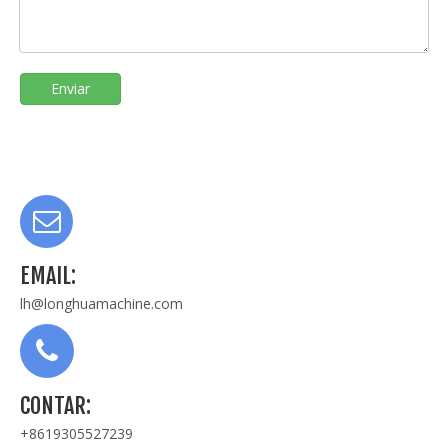
Enviar
EMAIL:
lh@longhuamachine.com
CONTAR:
+8619305527239