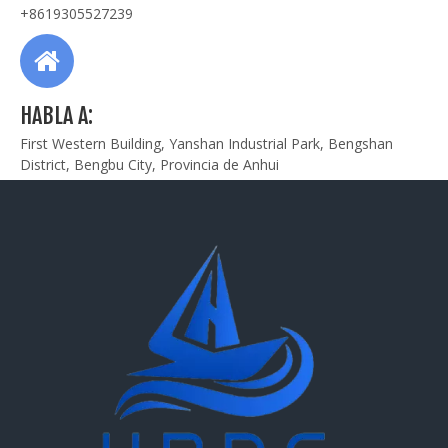
+8619305527239
HABLA A:
First Western Building, Yanshan Industrial Park, Bengshan
District, Bengbu City, Provincia de Anhui