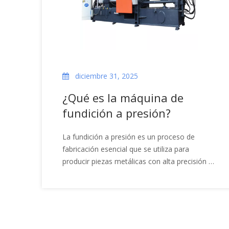
diciembre 31, 2025
¿Qué es la máquina de
fundición a presión?
La fundición a presión es un proceso de
fabricación esencial que se utiliza para
producir piezas metálicas con alta precisión y
formas complejas. Una máquina de fundición
a presión es una herramienta especializada
que se utiliza en este proceso, diseñada para
inyectar metal fundido a alta presión en
moldes (también llamados troqueles). Este