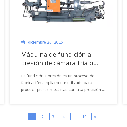
diciembre 26, 2025
Máquina de fundición a
presión de cámara fría o
caliente
La fundición a presión es un proceso de
fabricación ampliamente utilizado para
producir piezas metálicas con alta precisión y
excelentes acabados superficiales. Este
método utiliza metal fundido que se introduce
en la cavidad de un molde bajo alta presión.
Entre las múltiples tecnologías de fundición a
1
2
3
4
...
10
»
presión destacan dos tipos de máquinas: las