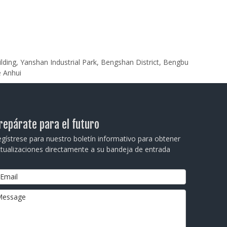
cumplen con especificaciones precisas. Ya sea
en auto
ilding, Yanshan Industrial Park, Bengshan District, Bengbu
e Anhui
repárate para el futuro
gístrese para nuestro boletín informativo para obtener
tualizaciones directamente a su bandeja de entrada