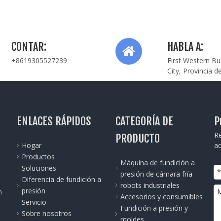
CONTAR:
HABLA A:
+8619305527239
First Western Bu
City, Provincia d
ENLACES RÁPIDOS
CATEGORÍA DE
P
Re
PRODUCTO
Hogar
ac
Productos
Máquina de fundición a
Soluciones
presión de cámara fría
Diferencia de fundición a
robots industriales
presión
n
Accesorios y consumibles
Servicio
Fundición a presión y
Sobre nosotros
moldes