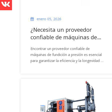
enero 05, 2026
¿Necesita un proveedor
confiable de máquinas de
fundición a presión?
Encontrar un proveedor confiable de
máquinas de fundición a presión es esencial
para garantizar la eficiencia y la longevidad de
su proceso de fabricación. Con tantas
opciones disponibles, puede resultar
complicado determinar qué proveedor
satisface mejor sus necesidades. Esta guía
explorará qué buscar en una Mac de fundición
a presión.