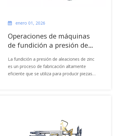
enero 01, 2026
Operaciones de máquinas
de fundición a presión de
aleación de zinc
La fundición a presión de aleaciones de zinc
es un proceso de fabricación altamente
eficiente que se utiliza para producir piezas
precisas y complejas a partir de aleaciones de
zinc fundidas. En este proceso, el zinc fundido
se inyecta en un molde de acero a alta
presión, solidificándose hasta adoptar la
forma deseada. El proceso ofrece varias
ventajas, como alta