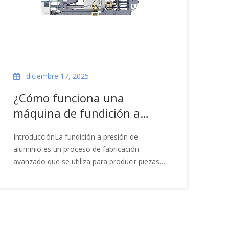
diciembre 17, 2025
¿Cómo funciona una
máquina de fundición a
presión de aluminio?
IntroducciónLa fundición a presión de
aluminio es un proceso de fabricación
avanzado que se utiliza para producir piezas
complejas y de alta precisión. Una máquina
de fundición a presión de aluminio
desempeña un papel crucial en este proceso,
ya que convierte de manera eficiente el
aluminio fundido en piezas sólidas que