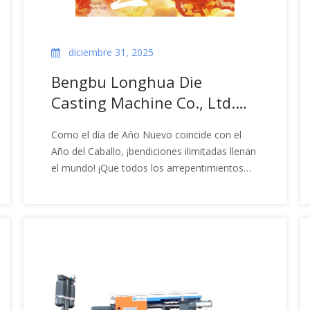
diciembre 31, 2025
Bengbu Longhua Die
Casting Machine Co., Ltd.
extiende cálidos saludos de
Como el día de Año Nuevo coincide con el
Año Nuevo a todos los
Año del Caballo, ¡bendiciones ilimitadas llenan
colegas y clientes,
el mundo! ¡Que todos los arrepentimientos
¡deseándoles todo lo mejor!
del año pasado sirvan las bases para las
sorpresas en el nuevo! ¡Aprovechando el
impulso del corcel, abrazarás la paz, la calidez
y la brillantez año tras año! Bengbu Longhua
Die Casting