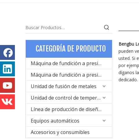
Bengbu Lo
CATEGORÍA DE PRODUCTO
pueden ve
usted. Si
Máquina de fundición a presión de cámara fría para metal
por ejemp
díganos la
Máquina de fundición a presión de cámara caliente para metal
dedicado.
Unidad de fusión de metales
Unidad de control de temperatura
Línea de producción de diseño de moldes y fundición a presión
Equipos automáticos
Accesorios y consumibles