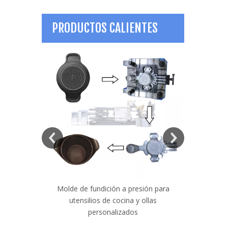
PRODUCTOS CALIENTES
precisión de
Molde de fundición a presión para
Molde de lá
sión de gas
utensilios de cocina y ollas
para faro
personalizados