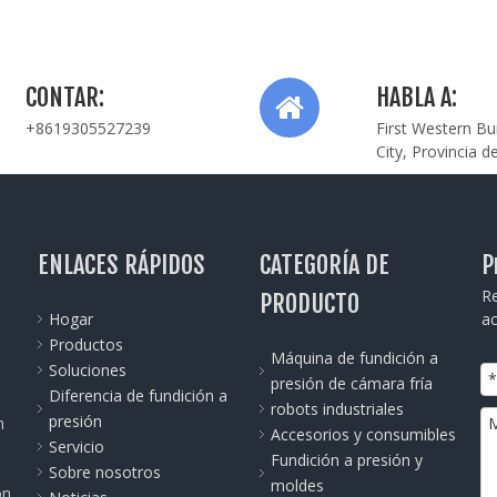
CONTAR:
HABLA A:
+8619305527239
First Western Bu
City, Provincia d
ENLACES RÁPIDOS
CATEGORÍA DE
P
Re
PRODUCTO
Hogar
ac
Productos
Máquina de fundición a
Soluciones
presión de cámara fría
Diferencia de fundición a
robots industriales
presión
n
Accesorios y consumibles
Servicio
Fundición a presión y
Sobre nosotros
moldes
ón