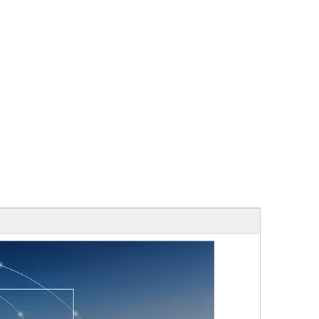
 de
as