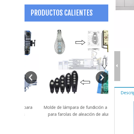
PRODUCTOS CALIENTES
Descri
ión para
Molde de lámpara de fundición a presión
Máquina
ollas
para farolas de aleación de aluminio
personaliza