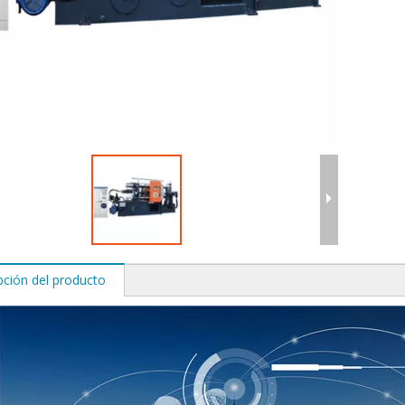
pción del producto
 de fundición a presión
Molde personalizado de alta precisión
da para motores de aleación
la válvula reguladora de presión de g
de aluminio