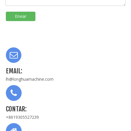
Enviar
EMAIL:
lh@longhuamachine.com
CONTAR:
+8619305527239