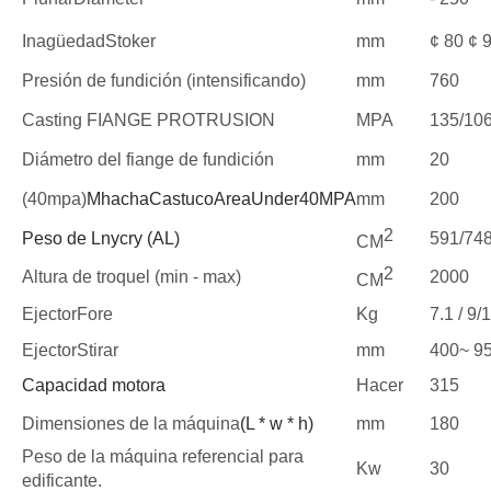
I
nagüedad
S
toker
mm
¢ 80 ¢ 
Presión de fundición (intensificando)
mm
760
Casting FIANGE PROTRUSION
MPA
135/106
Diámetro del fiange de fundición
mm
20
(40mpa)
M
hacha
C
astuco
A
rea
U
nder
40MPA
mm
200
2
Peso de Lnycry (AL)
591/74
CM
2
Altura de troquel (min - max)
2000
CM
E
jector
F
ore
K
g
7.1 / 9/
E
jector
S
tirar
mm
400
~ 9
Capacidad motora
Hacer
315
Dimensiones de la máquina
(L * w * h)
mm
180
Peso de la máquina referencial para
K
w
30
edificante.