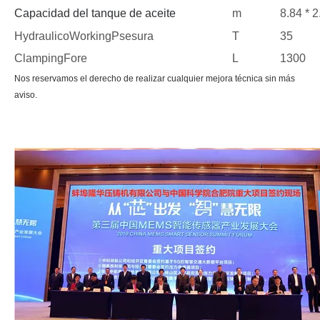
Capacidad del tanque de aceite
m
8.84 * 2
H
ydraulico
W
orking
P
sesura
T
35
C
lamping
F
ore
L
1300
Nos reservamos el derecho de realizar cualquier mejora técnica sin más
aviso.