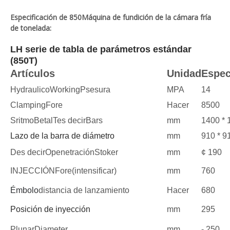
Especificación de 850
Máquina de fundición de la cámara fría
de tonelada:
LH serie de tabla de parámetros estándar
(
85
0
T
)
Artículos
Unidad
Espec
H
ydraulico
W
orking
P
sesura
MPA
14
C
lamping
F
ore
Hacer
8500
S
ritmo
B
etal
T
es decir
B
ars
mm
1400 * 
Lazo de la barra de diámetro
mm
910 * 9
D
es decir
O
penetración
S
toker
mm
¢ 190
I
NJECCIÓN
F
ore
(intensificar)
mm
760
Émbolo
distancia de lanzamiento
Hacer
680
Posición de inyección
mm
295
P
lunar
D
iameter
mm
- 250