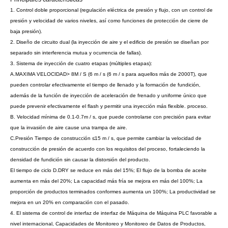
1. Control doble proporcional (regulación eléctrica de presión y flujo, con un control de
presión y velocidad de varios niveles, así como funciones de protección de cierre de
baja presión).
2. Diseño de circuito dual (la inyección de aire y el edificio de presión se diseñan por
separado sin interferencia mutua y ocurrencia de fallas).
3. Sistema de inyección de cuatro etapas (múltiples etapas):
A.MAXIMA VELOCIDAD> 8M / S (6 m / s (6 m / s para aquellos más de 2000T), que
pueden controlar efectivamente el tiempo de llenado y la formación de fundición,
además de la función de inyección de aceleración de frenado y uniforme único que
puede prevenir efectivamente el flash y permitir una inyección más flexible. proceso.
B. Velocidad mínima de 0.1-0.7m / s, que puede controlarse con precisión para evitar
que la invasión de aire cause una trampa de aire.
C.Presión Tiempo de construcción ≤15 m / s, que permite cambiar la velocidad de
construcción de presión de acuerdo con los requisitos del proceso, fortaleciendo la
densidad de fundición sin causar la distorsión del producto.
El tiempo de ciclo D.DRY se reduce en más del 15%; El flujo de la bomba de aceite
aumenta en más del 20%; La capacidad más fría se mejora en más del 100%; La
proporción de productos terminados conformes aumenta un 100%; La productividad se
mejora en un 20% en comparación con el pasado.
4. El sistema de control de interfaz de interfaz de Máquina de Máquina PLC favorable a
nivel internacional, Capacidades de Monitoreo y Monitoreo de Datos de Productos,