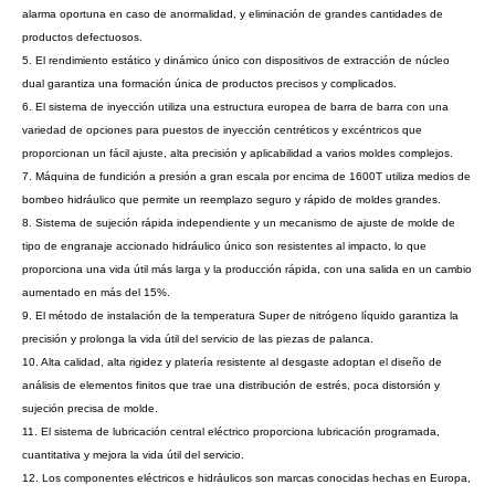
alarma oportuna en caso de anormalidad, y eliminación de grandes cantidades de
productos defectuosos.
5. El rendimiento estático y dinámico único con dispositivos de extracción de núcleo
dual garantiza una formación única de productos precisos y complicados.
6. El sistema de inyección utiliza una estructura europea de barra de barra con una
variedad de opciones para puestos de inyección centréticos y excéntricos que
proporcionan un fácil ajuste, alta precisión y aplicabilidad a varios moldes complejos.
7. Máquina de fundición a presión a gran escala por encima de 1600T utiliza medios de
bombeo hidráulico que permite un reemplazo seguro y rápido de moldes grandes.
8. Sistema de sujeción rápida independiente y un mecanismo de ajuste de molde de
tipo de engranaje accionado hidráulico único son resistentes al impacto, lo que
proporciona una vida útil más larga y la producción rápida, con una salida en un cambio
aumentado en más del 15%.
9. El método de instalación de la temperatura Super de nitrógeno líquido garantiza la
precisión y prolonga la vida útil del servicio de las piezas de palanca.
10. Alta calidad, alta rigidez y platería resistente al desgaste adoptan el diseño de
análisis de elementos finitos que trae una distribución de estrés, poca distorsión y
sujeción precisa de molde.
11. El sistema de lubricación central eléctrico proporciona lubricación programada,
cuantitativa y mejora la vida útil del servicio.
12. Los componentes eléctricos e hidráulicos son marcas conocidas hechas en Europa,