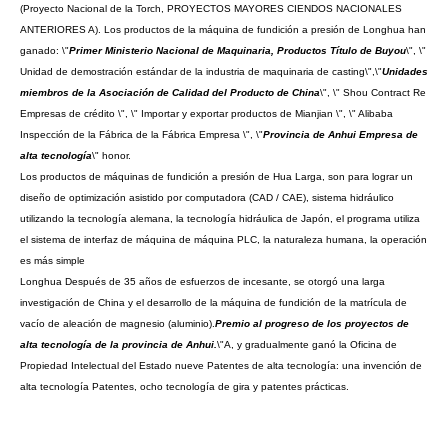
(Proyecto Nacional de la Torch, PROYECTOS MAYORES CIENDOS NACIONALES
ANTERIORES A). Los productos de la máquina de fundición a presión de Longhua han
ganado: \"
Primer Ministerio Nacional de Maquinaria, Productos Título de Buyou
\", \"
Unidad de demostración estándar de la industria de maquinaria de casting\",\"
Unidades
miembros de la Asociación de Calidad del Producto de China
\", \" Shou Contract Re
Empresas de crédito \", \" Importar y exportar productos de Mianjian \", \" Alibaba
Inspección de la Fábrica de la Fábrica Empresa \", \"
Provincia de Anhui Empresa de
alta tecnología
\" honor.
Los productos de máquinas de fundición a presión de Hua Larga, son para lograr un
diseño de optimización asistido por computadora (CAD / CAE), sistema hidráulico
utilizando la tecnología alemana, la tecnología hidráulica de Japón, el programa utiliza
el sistema de interfaz de máquina de máquina PLC, la naturaleza humana, la operación
es más simple
Longhua Después de 35 años de esfuerzos de incesante, se otorgó una larga
investigación de China y el desarrollo de la máquina de fundición de la matrícula de
vacío de aleación de magnesio (aluminio).
Premio al progreso de los proyectos de
alta tecnología de la provincia de Anhui.
\"A, y gradualmente ganó la Oficina de
Propiedad Intelectual del Estado nueve Patentes de alta tecnología: una invención de
alta tecnología Patentes, ocho tecnología de gira y patentes prácticas.